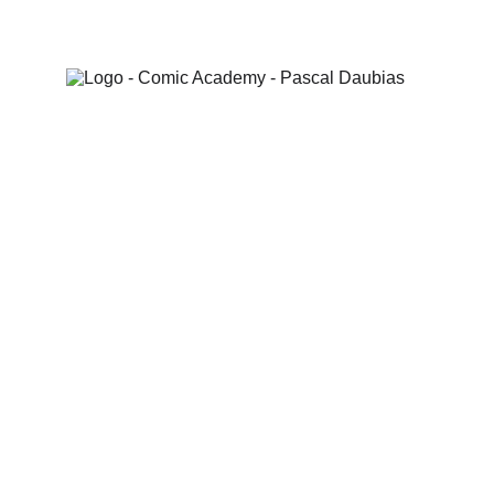
Cours de Stand-up le mercredi soir au coeur 
de Paris, dans le marais.
CONTACT: